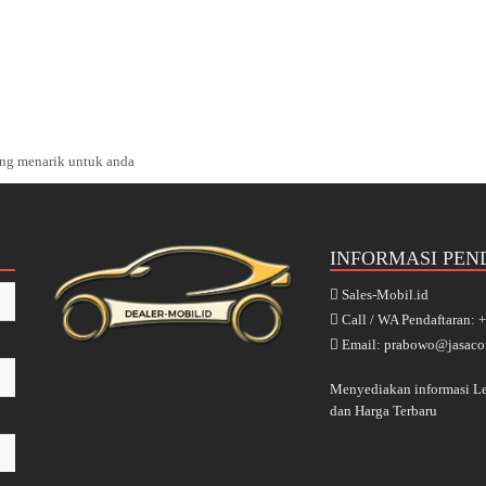
ng menarik untuk anda
INFORMASI PEN
Sales-Mobil.id
Call / WA Pendaftaran:
Email: prabowo@jasaco
Menyediakan informasi 
dan Harga Terbaru