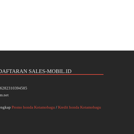
DAFTARAN SALES-MOBIL.ID
 +6282310394585
m.net
Lengkap
Promo honda Kotamobagu
/
Kredit honda Kotamobagu