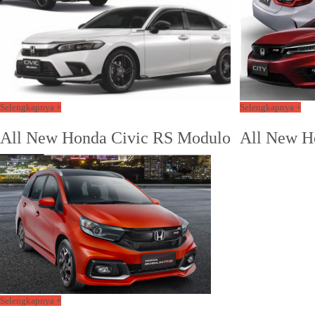
Selengkapnya +
Selengkapnya +
All New Honda Civic RS Modulo
All New H
Selengkapnya +