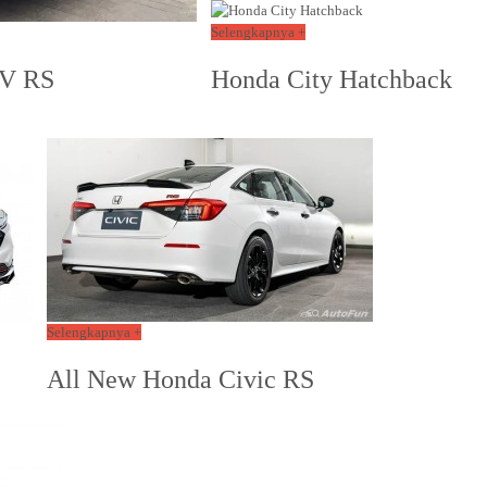
Selengkapnya +
V RS
Honda City Hatchback
Selengkapnya +
All New Honda Civic RS