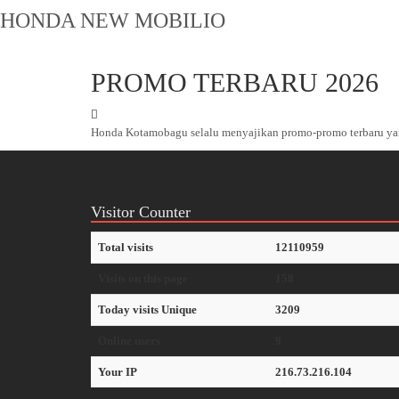
HONDA NEW MOBILIO
PROMO TERBARU 2026
Honda Kotamobagu selalu menyajikan promo-promo terbaru ya
Visitor Counter
Total visits
12110959
Visits on this page
158
Today visits Unique
3209
Online users
9
Your IP
216.73.216.104