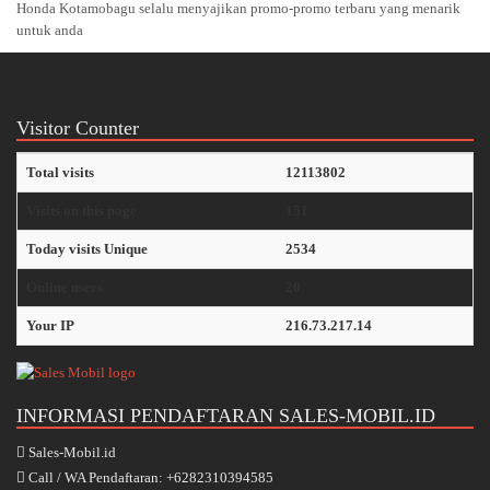
Honda Kotamobagu selalu menyajikan promo-promo terbaru yang menarik
untuk anda
Visitor Counter
Total visits
12113802
Visits on this page
151
Today visits Unique
2534
Online users
20
Your IP
216.73.217.14
INFORMASI PENDAFTARAN SALES-MOBIL.ID
Sales-Mobil.id
Call / WA Pendaftaran: +6282310394585