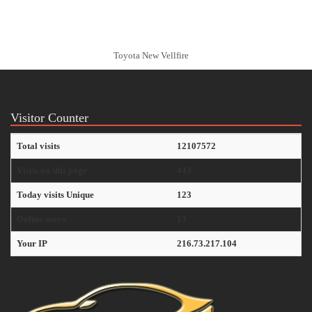
Toyota New Vellfire
Visitor Counter
Total visits
12107572
Visits on this page
443
Today visits Unique
123
Online users
13
Your IP
216.73.217.104