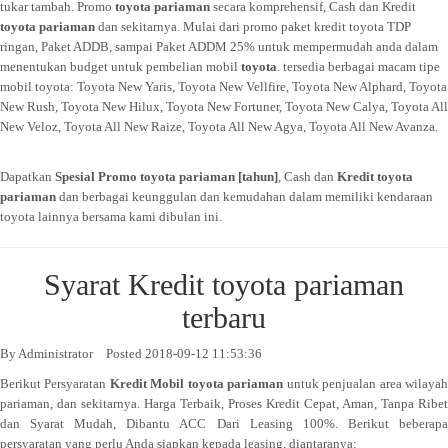
tukar tambah. Promo
toyota pariaman
secara komprehensif, Cash dan Kredit
toyota pariaman
dan sekitarnya. Mulai dari promo paket kredit toyota TDP
ringan, Paket ADDB, sampai Paket ADDM 25% untuk mempermudah anda dalam
menentukan budget untuk pembelian mobil
toyota
. tersedia berbagai macam tipe
mobil toyota: Toyota New Yaris, Toyota New Vellfire, Toyota New Alphard, Toyota
New Rush, Toyota New Hilux, Toyota New Fortuner, Toyota New Calya, Toyota All
New Veloz, Toyota All New Raize, Toyota All New Agya, Toyota All New Avanza.
Dapatkan
Spesial Promo toyota pariaman
[tahun]
, Cash dan
Kredit
toyota
pariaman
dan berbagai keunggulan dan kemudahan dalam memiliki kendaraan
toyota lainnya bersama kami dibulan ini.
Syarat Kredit toyota pariaman
terbaru
By
Administrator
Posted 2018-09-12 11:53:36
Berikut Persyaratan
Kredit Mobil toyota pariaman
untuk penjualan area wilaya
pariaman, dan sekitarnya. Harga Terbaik, Proses Kredit Cepat, Aman, Tanpa Ribet
dan Syarat Mudah, Dibantu ACC Dari Leasing 100%. Berikut beberapa
persyaratan yang perlu Anda siapkan kepada leasing, diantaranya: