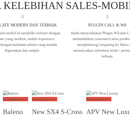
 KELEBIHAN SALES-MOBI
LATE MODERN DAN TERBAIK
PLUGIN CALL & WA
ales-mobil.id memiliki website dengan
Kami menyediakan Plugin WA dan Ca
ate yang modern, sudah responsive
memudahkan customer/calon pembel
, dengan halaman admin yang mudah
menghubungi langsung ke Sales 
digunakan dan simple.
menanyakan informasi kedit / prom
terbaru.
Selengkapnya +
Selengkapnya +
Selengkapnya +
Baleno
New SX4 S-Cross
APV New Luxu