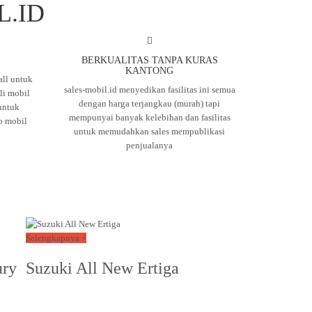
L.ID
BERKUALITAS TANPA KURAS
KANTONG
ll untuk
sales-mobil.id menyedikan fasilitas ini semua
i mobil
dengan harga terjangkau (murah) tapi
untuk
mempunyai banyak kelebihan dan fasilitas
o mobil
untuk memudahkan sales mempublikasi
penjualanya
Selengkapnya +
ry
Suzuki All New Ertiga