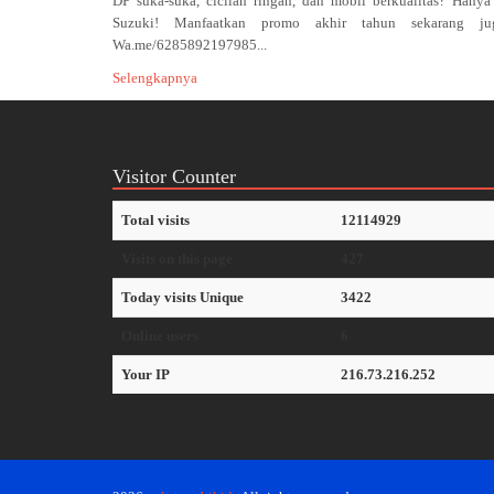
DP suka-suka, cicilan ringan, dan mobil berkualitas? Hanya
Suzuki! Manfaatkan promo akhir tahun sekarang jug
Wa.me/6285892197985...
Selengkapnya
Visitor Counter
Total visits
12114929
Visits on this page
427
Today visits Unique
3422
Online users
6
Your IP
216.73.216.252