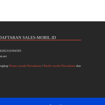
DAFTARAN SALES-MOBIL.ID
 +6282310394585
m.net
Lengkap
Promo suzuki Purwakarta
/
Kredit suzuki Purwakarta
dan