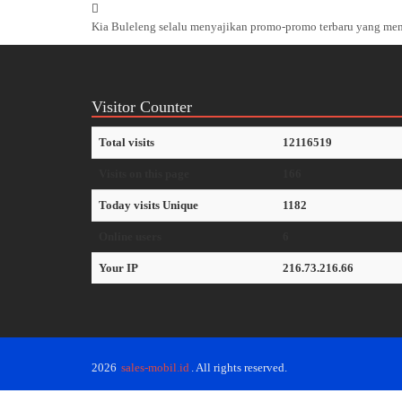
Kia Buleleng selalu menyajikan promo-promo terbaru yang men
Visitor Counter
Total visits
12116519
Visits on this page
166
Today visits Unique
1182
Online users
6
Your IP
216.73.216.66
2026
sales-mobil.id
. All rights reserved.