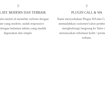
LATE MODERN DAN TERBAIK
PLUGIN CALL & WA
ales-mobil.id memiliki website dengan
Kami menyediakan Plugin WA dan Ca
ate yang modern, sudah responsive
memudahkan customer/calon pembel
, dengan halaman admin yang mudah
menghubungi langsung ke Sales 
digunakan dan simple.
menanyakan informasi kedit / prom
terbaru.