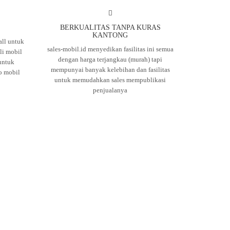
BERKUALITAS TANPA KURAS
KANTONG
ll untuk
sales-mobil.id menyedikan fasilitas ini semua
i mobil
dengan harga terjangkau (murah) tapi
untuk
mempunyai banyak kelebihan dan fasilitas
o mobil
untuk memudahkan sales mempublikasi
penjualanya