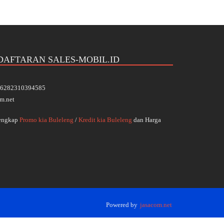
DAFTARAN SALES-MOBIL.ID
 +6282310394585
m.net
Lengkap
Promo kia Buleleng
/
Kredit kia Buleleng
dan Harga
Powered by
jasacom.net