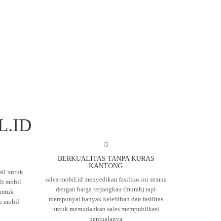
L.ID
BERKUALITAS TANPA KURAS
KANTONG
ll untuk
sales-mobil.id menyedikan fasilitas ini semua
i mobil
dengan harga terjangkau (murah) tapi
untuk
mempunyai banyak kelebihan dan fasilitas
o mobil
untuk memudahkan sales mempublikasi
penjualanya