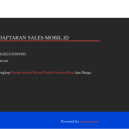
DAFTARAN SALES-MOBIL.ID
 +6282310394585
m.net
Lengkap
Promo honda Blora
/
Kredit honda Blora
dan Harga
Powered by
jasacom.net