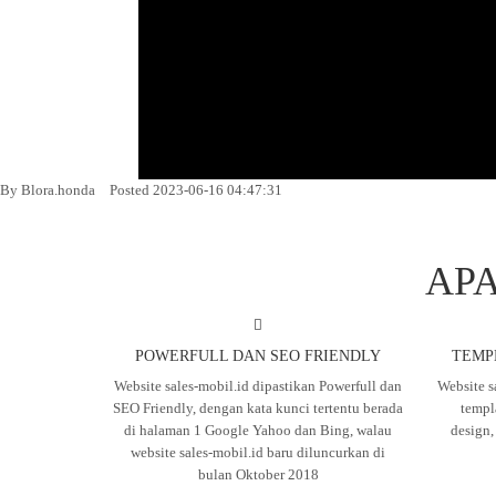
By Blora.honda
Posted 2023-06-16 04:47:31
APA
POWERFULL DAN SEO FRIENDLY
TEMP
Website sales-mobil.id dipastikan Powerfull dan
Website s
SEO Friendly, dengan kata kunci tertentu berada
templ
di halaman 1 Google Yahoo dan Bing, walau
design
website sales-mobil.id baru diluncurkan di
bulan Oktober 2018