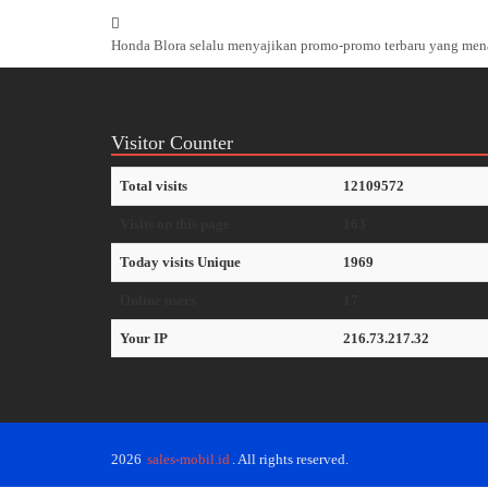
Honda Blora selalu menyajikan promo-promo terbaru yang men
Visitor Counter
Total visits
12109572
Visits on this page
163
Today visits Unique
1969
Online users
17
Your IP
216.73.217.32
2026
sales-mobil.id
. All rights reserved.