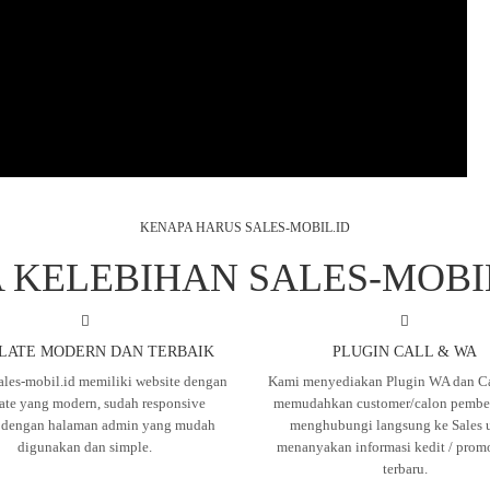
KENAPA HARUS SALES-MOBIL.ID
 KELEBIHAN SALES-MOBI
LATE MODERN DAN TERBAIK
PLUGIN CALL & WA
ales-mobil.id memiliki website dengan
Kami menyediakan Plugin WA dan Ca
ate yang modern, sudah responsive
memudahkan customer/calon pembel
, dengan halaman admin yang mudah
menghubungi langsung ke Sales 
digunakan dan simple.
menanyakan informasi kedit / prom
terbaru.