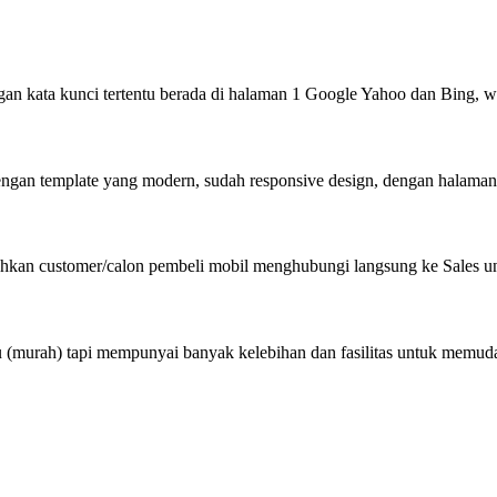
gan kata kunci tertentu berada di halaman 1 Google Yahoo dan Bing, w
dengan template yang modern, sudah responsive design, dengan halam
an customer/calon pembeli mobil menghubungi langsung ke Sales untu
kau (murah) tapi mempunyai banyak kelebihan dan fasilitas untuk memu