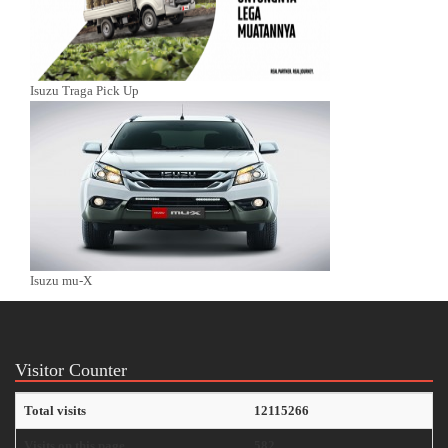
Isuzu Traga Pick Up
Isuzu mu-X
Visitor Counter
Total visits
12115266
Visits on this page
582