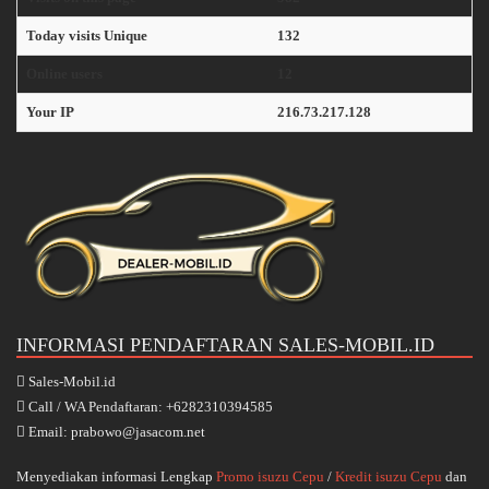
Today visits Unique
132
Online users
12
Your IP
216.73.217.128
INFORMASI PENDAFTARAN SALES-MOBIL.ID
Sales-Mobil.id
Call / WA Pendaftaran: +6282310394585
Email: prabowo@jasacom.net
Menyediakan informasi Lengkap
Promo isuzu Cepu
/
Kredit isuzu Cepu
dan