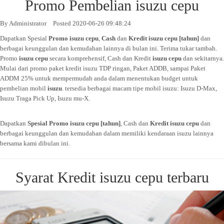
Promo Pembelian isuzu cepu
By
Administrator
Posted 2020-06-26 09:48:24
Dapatkan Spesial
Promo
isuzu cepu
,
Cash
dan
Kredit
isuzu cepu
[tahun]
dan
berbagai keunggulan dan kemudahan lainnya di bulan ini. Terima tukar tambah.
Promo
isuzu cepu
secara komprehensif, Cash dan Kredit
isuzu cepu
dan sekitarnya.
Mulai dari promo paket kredit isuzu TDP ringan, Paket ADDB, sampai Paket
ADDM 25% untuk mempermudah anda dalam menentukan budget untuk
pembelian mobil
isuzu
. tersedia berbagai macam tipe mobil isuzu: Isuzu D-Max,
Isuzu Traga Pick Up, Isuzu mu-X.
Dapatkan
Spesial Promo isuzu cepu
[tahun]
, Cash dan
Kredit
isuzu cepu
dan
berbagai keunggulan dan kemudahan dalam memiliki kendaraan isuzu lainnya
bersama kami dibulan ini.
Syarat Kredit isuzu cepu terbaru