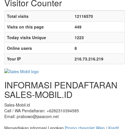
Visitor Counter
Total visits
12116570
Visits on this page
449
Today visits Unique
1223
Online users
8
Your IP
216.73.216.219
INFORMASI PENDAFTARAN
SALES-MOBIL.ID
Sales-Mobil.id
Call / WA Pendaftaran: +6282310394585
Email: prabowo@jasacom.net
Menyediakan informasi Lengkap
Promo chevrolet Wajo
/
Kredit