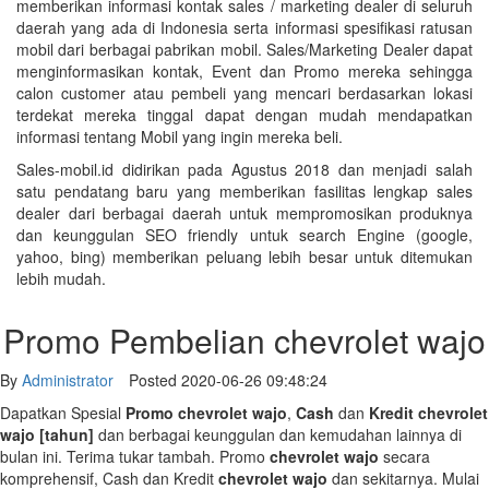
memberikan informasi kontak sales / marketing dealer di seluruh
daerah yang ada di Indonesia serta informasi spesifikasi ratusan
mobil dari berbagai pabrikan mobil. Sales/Marketing Dealer dapat
menginformasikan kontak, Event dan Promo mereka sehingga
calon customer atau pembeli yang mencari berdasarkan lokasi
terdekat mereka tinggal dapat dengan mudah mendapatkan
informasi tentang Mobil yang ingin mereka beli.
Sales-mobil.id didirikan pada Agustus 2018 dan menjadi salah
satu pendatang baru yang memberikan fasilitas lengkap sales
dealer dari berbagai daerah untuk mempromosikan produknya
dan keunggulan SEO friendly untuk search Engine (google,
yahoo, bing) memberikan peluang lebih besar untuk ditemukan
lebih mudah.
Promo Pembelian chevrolet wajo
By
Administrator
Posted 2020-06-26 09:48:24
Dapatkan Spesial
Promo
chevrolet wajo
,
Cash
dan
Kredit
chevrolet
wajo
[tahun]
dan berbagai keunggulan dan kemudahan lainnya di
bulan ini. Terima tukar tambah. Promo
chevrolet wajo
secara
komprehensif, Cash dan Kredit
chevrolet wajo
dan sekitarnya. Mulai