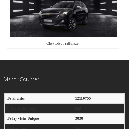
Chevrolet Trailblazer
Visitor Counter
Total visits
12110755
Visits on this page
252
Today visits Unique
3030
Online users
24