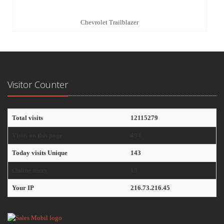
Chevrolet Trailblazer
Visitor Counter
Total visits
12115279
Visits on this page
494
Today visits Unique
143
Online users
13
Your IP
216.73.216.45