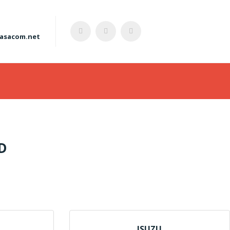
asacom.net
S
D
ISUZU