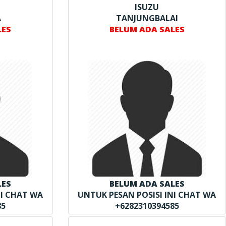
ISUZU
A
TANJUNGBALAI
LES
BELUM ADA SALES
LES
BELUM ADA SALES
NI CHAT WA
UNTUK PESAN POSISI INI CHAT WA
85
+6282310394585