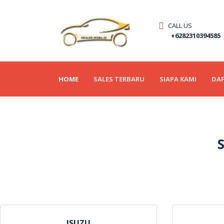
CALL US
+6282310394585
(CURRENT)
HOME
SALES TERBARU
SIAPA KAMI
DAF
ISUZU