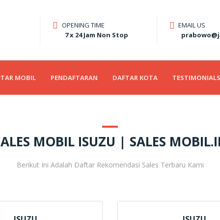
OPENING TIME
EMAIL US
7 x 24 Jam Non Stop
prabowo@j
TAR MOBIL
PENDAFTARAN
DAFTAR KOTA
TESTIMONIAL
SALES MOBIL ISUZU | SALES MOBIL.I
Berikut Ini Adalah Daftar Rekomendasi Sales Terbaru Kami
ISUZU
ISUZU