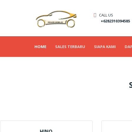
CALL US
+6282310394585
(CURRENT)
HOME
SALES TERBARU
SIAPA KAMI
DAF
HINO