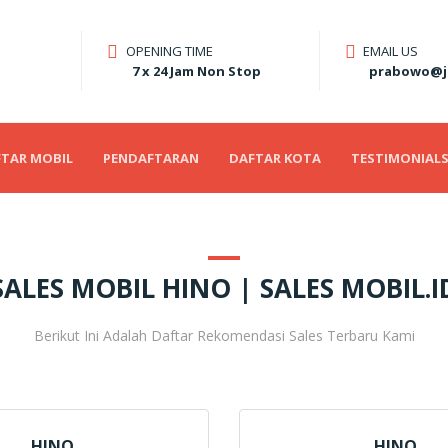
OPENING TIME
EMAIL US
7 x 24 Jam Non Stop
prabowo@j
TAR MOBIL
PENDAFTARAN
DAFTAR KOTA
TESTIMONIAL
SALES MOBIL HINO | SALES MOBIL.I
Berikut Ini Adalah Daftar Rekomendasi Sales Terbaru Kami
HINO
HINO