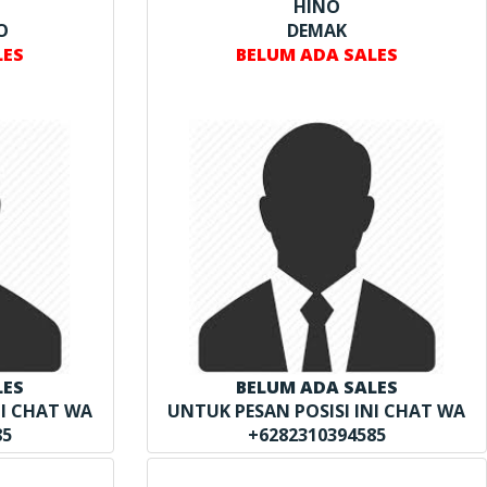
HINO
O
DEMAK
LES
BELUM ADA SALES
LES
BELUM ADA SALES
NI CHAT WA
UNTUK PESAN POSISI INI CHAT WA
85
+6282310394585