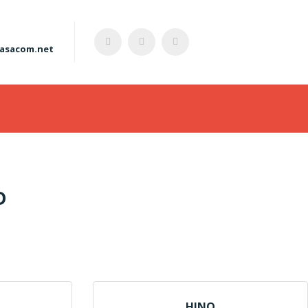
asacom.net
S
D
HINO