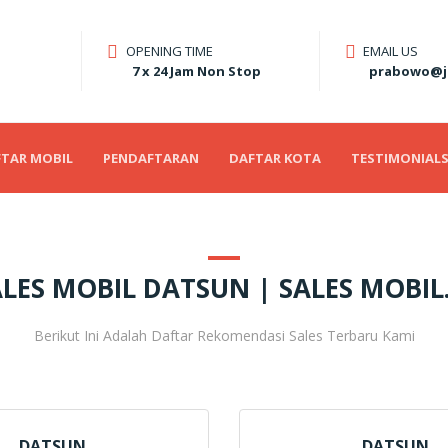
OPENING TIME
EMAIL US
7 x 24 Jam Non Stop
prabowo@j
TAR MOBIL
PENDAFTARAN
DAFTAR KOTA
TESTIMONIAL
LES MOBIL DATSUN | SALES MOBIL
Berikut Ini Adalah Daftar Rekomendasi Sales Terbaru Kami
DATSUN
DATSUN