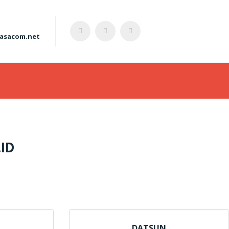
asacom.net
S
.ID
DATSUN