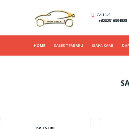
CALL US
+6282310394585
(CURRENT)
HOME
SALES TERBARU
SIAPA KAMI
DAF
SA
DATSUN