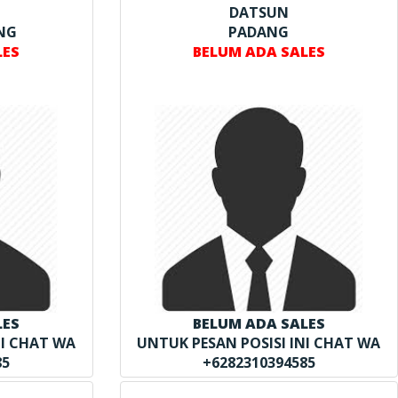
DATSUN
NG
PADANG
LES
BELUM ADA SALES
LES
BELUM ADA SALES
NI CHAT WA
UNTUK PESAN POSISI INI CHAT WA
85
+6282310394585