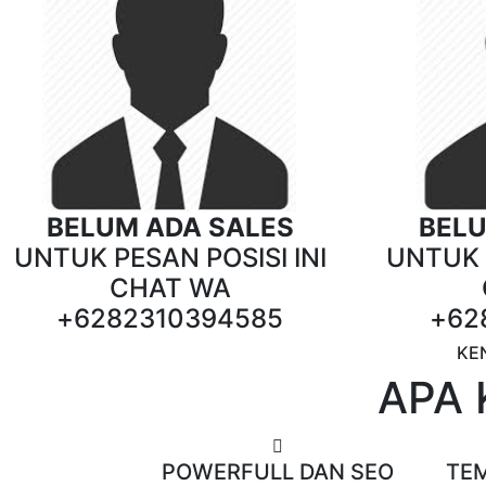
BELUM ADA SALES
BELU
UNTUK PESAN POSISI INI
UNTUK P
CHAT WA
+6282310394585
+62
KE
APA 
POWERFULL DAN SEO
TE