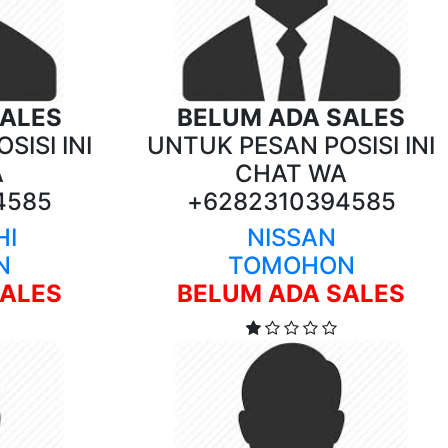
SALES
BELUM ADA SALES
SISI INI
UNTUK PESAN POSISI INI
A
CHAT WA
4585
+6282310394585
HI
NISSAN
N
TOMOHON
SALES
BELUM ADA SALES