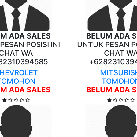
M ADA SALES
BELUM ADA 
ESAN POSISI INI
UNTUK PESAN PO
CHAT WA
CHAT W
82310394585
+628231039
HEVROLET
MITSUBIS
TOMOHON
TOMOHO
M ADA SALES
BELUM ADA 