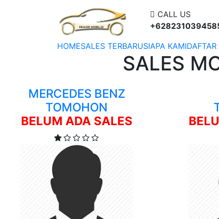
CALL US
+628231039458
(CURRENT)
HOME
SALES TERBARU
SIAPA KAMI
DAFTAR
SALES MO
MERCEDES BENZ
TOMOHON
BELUM ADA SALES
BELU