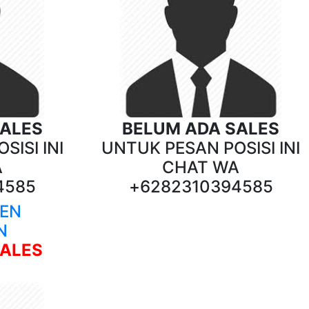
SALES
BELUM ADA SALES
SISI INI
UNTUK PESAN POSISI INI
A
CHAT WA
4585
+6282310394585
EN
N
SALES