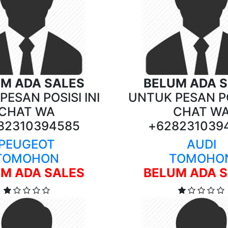
M ADA SALES
BELUM ADA 
ESAN POSISI INI
UNTUK PESAN PO
CHAT WA
CHAT W
82310394585
+628231039
PEUGEOT
AUDI
TOMOHON
TOMOHO
M ADA SALES
BELUM ADA 