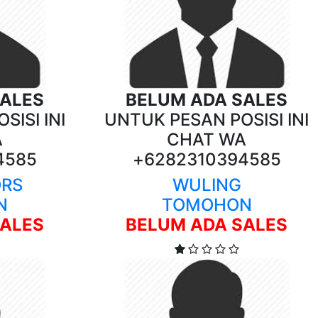
SALES
BELUM ADA SALES
SISI INI
UNTUK PESAN POSISI INI
A
CHAT WA
4585
+6282310394585
ORS
WULING
N
TOMOHON
SALES
BELUM ADA SALES