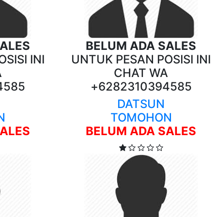
SALES
BELUM ADA SALES
SISI INI
UNTUK PESAN POSISI INI
A
CHAT WA
4585
+6282310394585
DATSUN
N
TOMOHON
SALES
BELUM ADA SALES