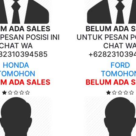
M ADA SALES
BELUM ADA 
ESAN POSISI INI
UNTUK PESAN PO
CHAT WA
CHAT W
82310394585
+628231039
HONDA
FORD
TOMOHON
TOMOHO
M ADA SALES
BELUM ADA 