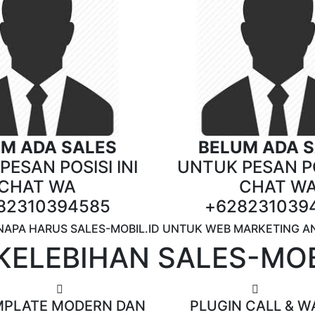
M ADA SALES
BELUM ADA 
ESAN POSISI INI
UNTUK PESAN PO
CHAT WA
CHAT W
82310394585
+628231039
NAPA HARUS SALES-MOBIL.ID UNTUK WEB MARKETING A
KELEBIHAN SALES-MOB
MPLATE MODERN DAN
PLUGIN CALL & W