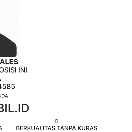
SALES
SISI INI
A
4585
NDA
IL.ID
A
BERKUALITAS TANPA KURAS