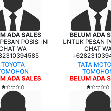
M ADA SALES
BELUM ADA 
ESAN POSISI INI
UNTUK PESAN PO
CHAT WA
CHAT W
82310394585
+628231039
TOYOTA
TATA MOT
TOMOHON
TOMOHO
M ADA SALES
BELUM ADA 