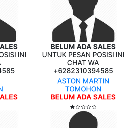
SALES
BELUM ADA SALES
SISI INI
UNTUK PESAN POSISI INI
A
CHAT WA
4585
+6282310394585
ASTON MARTIN
N
TOMOHON
SALES
BELUM ADA SALES