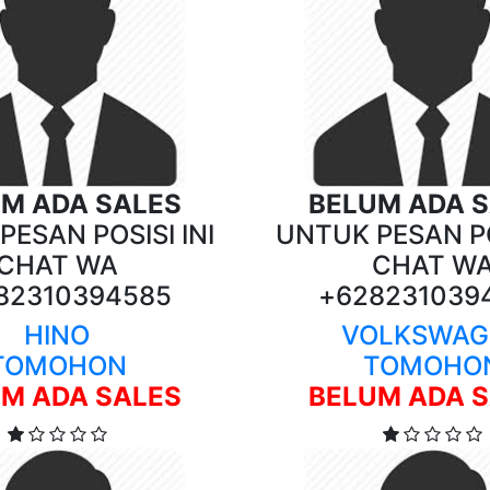
M ADA SALES
BELUM ADA 
ESAN POSISI INI
UNTUK PESAN PO
CHAT WA
CHAT W
82310394585
+628231039
HINO
VOLKSWAG
TOMOHON
TOMOHO
M ADA SALES
BELUM ADA 