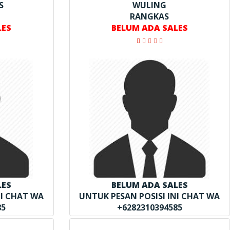
S
WULING
RANGKAS
LES
BELUM ADA SALES
LES
BELUM ADA SALES
NI CHAT WA
UNTUK PESAN POSISI INI CHAT WA
85
+6282310394585