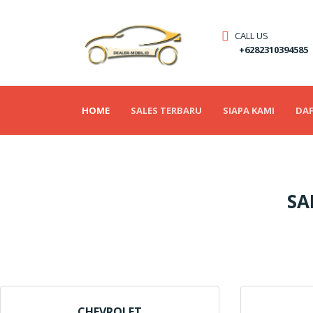
CALL US
+6282310394585
(CURRENT)
HOME
SALES TERBARU
SIAPA KAMI
DAF
SA
CHEVROLET