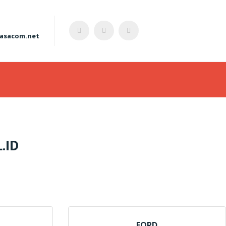
asacom.net
S
.ID
FORD