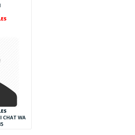
N
LES
LES
NI CHAT WA
85