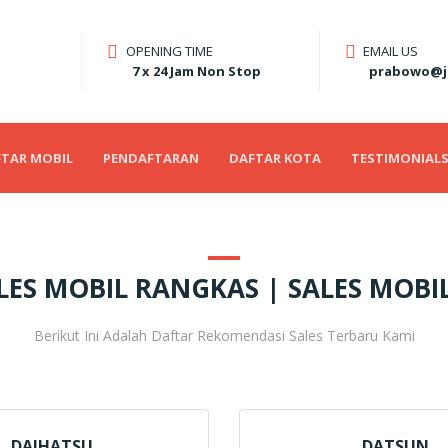
OPENING TIME
EMAIL US
7 x 24 Jam Non Stop
prabowo@j
TAR MOBIL
PENDAFTARAN
DAFTAR KOTA
TESTIMONIAL
LES MOBIL RANGKAS | SALES MOBIL
Berikut Ini Adalah Daftar Rekomendasi Sales Terbaru Kami
DAIHATSU
DATSUN