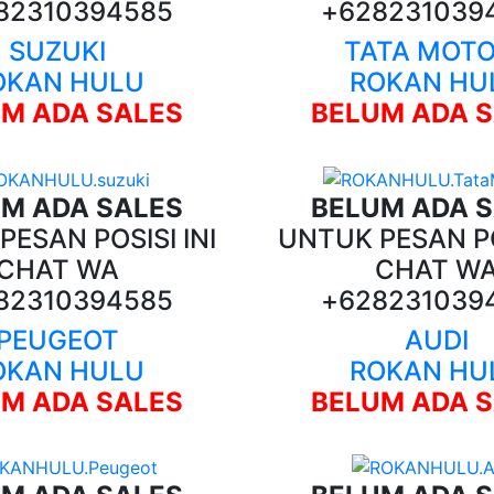
82310394585
+628231039
SUZUKI
TATA MOT
OKAN HULU
ROKAN HU
M ADA SALES
BELUM ADA 
M ADA SALES
BELUM ADA 
ESAN POSISI INI
UNTUK PESAN PO
CHAT WA
CHAT W
82310394585
+628231039
PEUGEOT
AUDI
OKAN HULU
ROKAN HU
M ADA SALES
BELUM ADA 