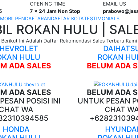
OPENING TIME
EMAIL US
5
7 x 24 Jam Non Stop
prabowo@jas
 MOBIL
PENDAFTARAN
DAFTAR KOTA
TESTIMONIALS
IL ROKAN HULU | SALE
Berikut Ini Adalah Daftar Rekomendasi Sales Terbaru Kami
HEVROLET
DAIHATS
OKAN HULU
ROKAN HU
M ADA SALES
BELUM ADA 
M ADA SALES
BELUM ADA 
ESAN POSISI INI
UNTUK PESAN PO
CHAT WA
CHAT W
82310394585
+628231039
HONDA
HYUNDA
OKAN HULU
ROKAN HU