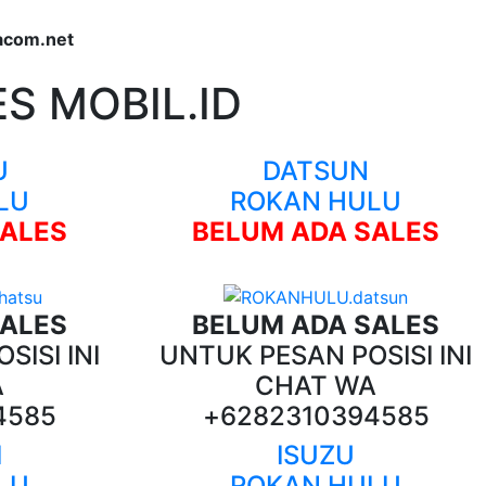
acom.net
S MOBIL.ID
U
DATSUN
LU
ROKAN HULU
SALES
BELUM ADA SALES
SALES
BELUM ADA SALES
SISI INI
UNTUK PESAN POSISI INI
A
CHAT WA
4585
+6282310394585
I
ISUZU
LU
ROKAN HULU