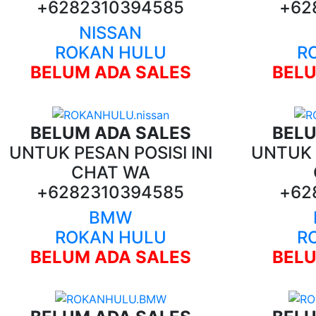
+6282310394585
+62
NISSAN
ROKAN HULU
R
BELUM ADA SALES
BELU
BELUM ADA SALES
BELU
UNTUK PESAN POSISI INI
UNTUK P
CHAT WA
+6282310394585
+62
BMW
ROKAN HULU
R
BELUM ADA SALES
BELU