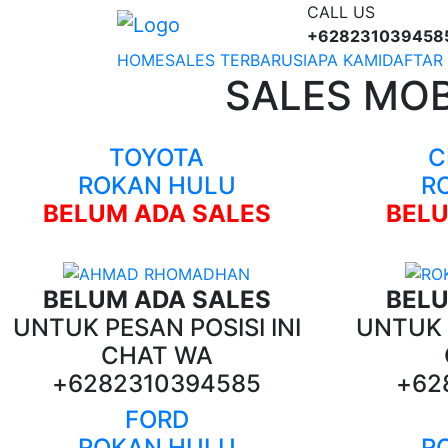
CALL US
+628231039458
HOME
(CURRENT)
SALES TERBARU
SIAPA KAMI
DAFTAR
SALES MOB
TOYOTA
C
ROKAN HULU
R
BELUM ADA SALES
BELU
BELUM ADA SALES
BELU
UNTUK PESAN POSISI INI
UNTUK P
CHAT WA
+6282310394585
+62
FORD
ROKAN HULU
R