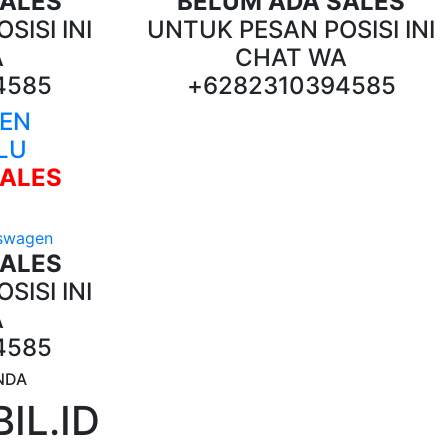
SALES
BELUM ADA SALES
SISI INI
UNTUK PESAN POSISI INI
A
CHAT WA
4585
+6282310394585
EN
LU
SALES
SALES
SISI INI
A
4585
NDA
IL.ID