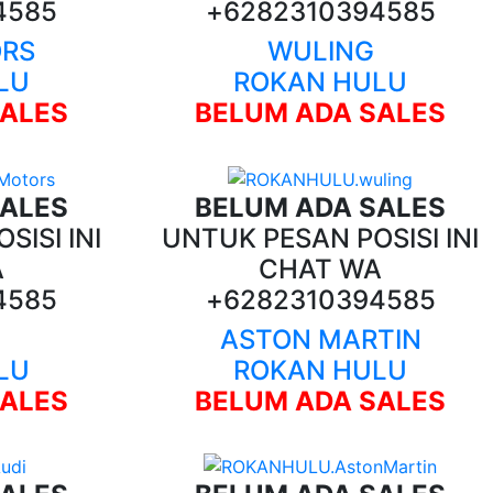
4585
+6282310394585
ORS
WULING
LU
ROKAN HULU
SALES
BELUM ADA SALES
SALES
BELUM ADA SALES
SISI INI
UNTUK PESAN POSISI INI
A
CHAT WA
4585
+6282310394585
ASTON MARTIN
LU
ROKAN HULU
SALES
BELUM ADA SALES