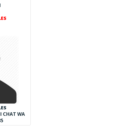
N
LES
LES
NI CHAT WA
85