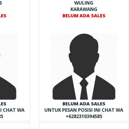
S
WULING
KARAWANG
LES
BELUM ADA SALES
LES
BELUM ADA SALES
NI CHAT WA
UNTUK PESAN POSISI INI CHAT WA
85
+6282310394585